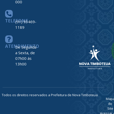
000
TELEFONE
(91) 93469-
1189
ATENDIMENTO
De Segunda
a Sexta, de
07h00 ás
13h00
Todos os direitos reservados a Prefeitura de Nova Timboteua
Map
do
Site
Acessar 