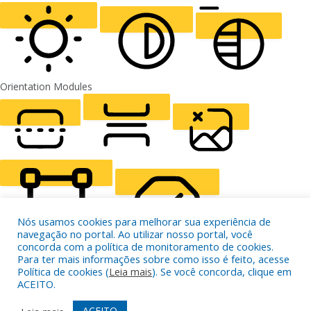
ALIGN TEXT
Orientation Modules
LIGHT CONTRAST
HIGH CONTRAST
MONOCHROME
READING LINE
READING MASK
HIDE IMAGES
Nós usamos cookies para melhorar sua experiência de
navegação no portal. Ao utilizar nosso portal, você
concorda com a política de monitoramento de cookies.
Para ter mais informações sobre como isso é feito, acesse
HIGHLIGHT CONTENT
STOP ANIMATIONS
Política de cookies (
Leia mais
). Se você concorda, clique em
ACEITO.
ACEITO