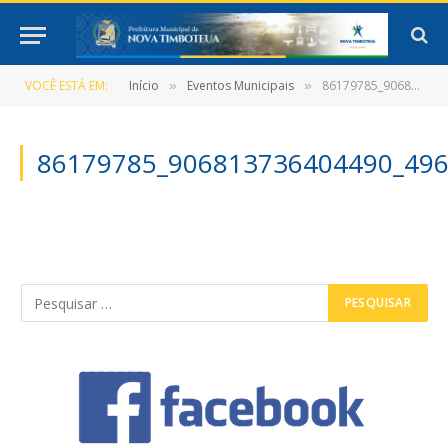
VOCÊ ESTÁ EM:
Início
Eventos Municipais
86179785_906813736404490_4961906855858143232_o
»
»
86179785_906813736404490_49