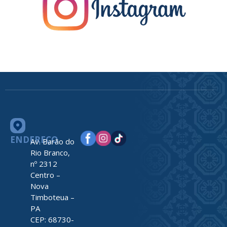
ENDEREÇO
Av. Barão do
Rio Branco,
nº 2312
Centro –
Nova
Timboteua –
PA
CEP: 68730-