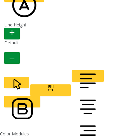
Line Height
READABLE FONT
Default
CURSOR
LETTER SPACING
FONT WEIGHT
Color Modules