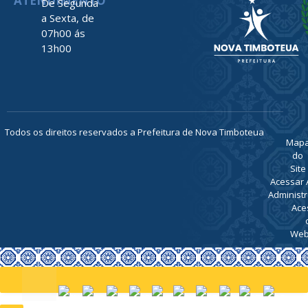
ATENDIMENTO
De Segunda
a Sexta, de
07h00 ás
13h00
Todos os direitos reservados a Prefeitura de Nova Timboteua
Map
do
Site
Acessar 
Administr
Ace
Web