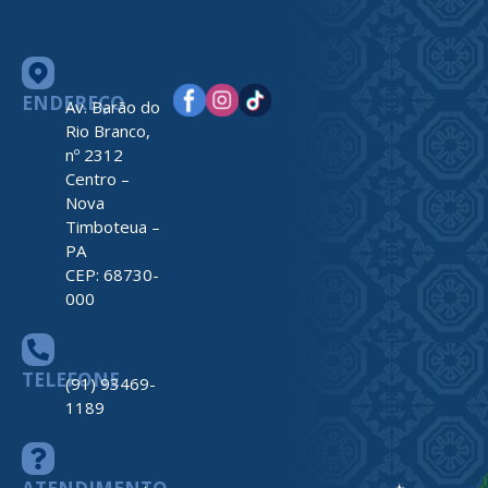
ENDEREÇO
Av. Barão do
Rio Branco,
nº 2312
Centro –
Nova
Timboteua –
PA
CEP: 68730-
000
TELEFONE
(91) 93469-
1189