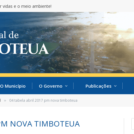
r vidas e o meio ambiente!
O Município
O Governo
Publicações
l
04 tabela abril 2017 pm nova timboteua
»
 PM NOVA TIMBOTEUA