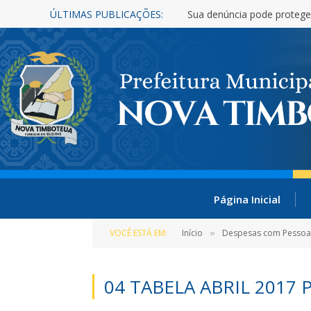
ÚLTIMAS PUBLICAÇÕES:
Sua denúncia pode protege
Página Inicial
VOCÊ ESTÁ EM:
Início
Despesas com Pessoa
»
04 TABELA ABRIL 2017