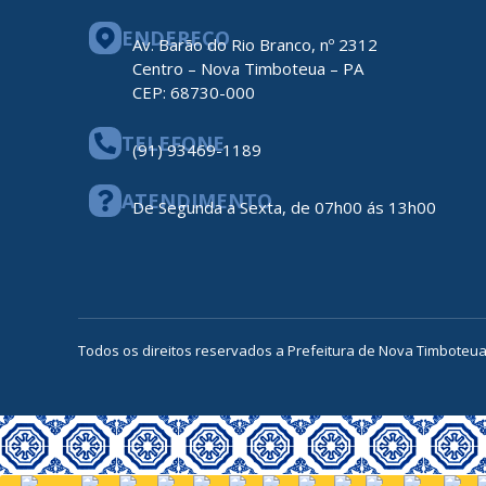
ENDEREÇO
Av. Barão do Rio Branco, nº 2312
Centro – Nova Timboteua – PA
CEP: 68730-000
TELEFONE
(91) 93469-1189
ATENDIMENTO
De Segunda a Sexta, de 07h00 ás 13h00
Todos os direitos reservados a Prefeitura de Nova Timboteu