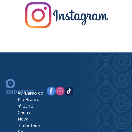
ENDEREÇO
Av. Barão do
Rio Branco,
nº 2312
Centro –
Nova
Timboteua –
PA