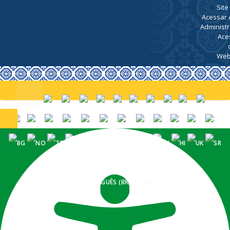
Site
Acessar 
Administr
Ace
Web
PORTUGUÊS (BRASIL)