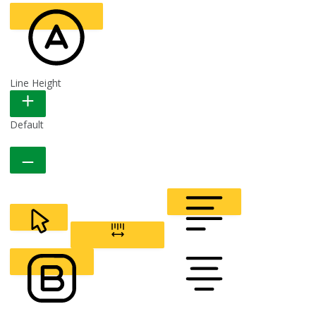
Line Height
READABLE FONT
Default
CURSOR
LETTER SPACING