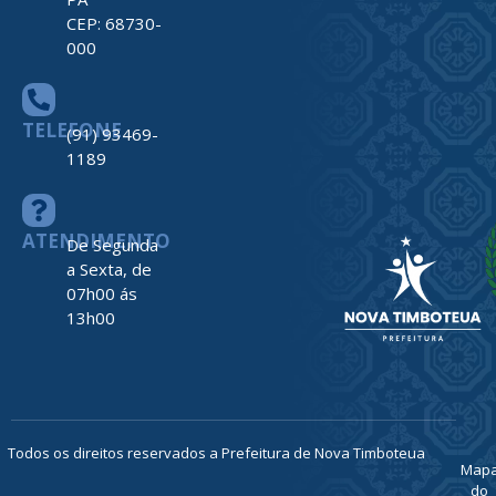
CEP: 68730-
000
TELEFONE
(91) 93469-
1189
ATENDIMENTO
De Segunda
a Sexta, de
07h00 ás
13h00
Todos os direitos reservados a Prefeitura de Nova Timboteua
Map
do