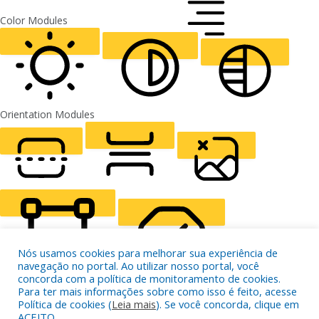
FONT WEIGHT
Color Modules
ALIGN TEXT
Orientation Modules
LIGHT CONTRAST
HIGH CONTRAST
MONOCHROME
READING LINE
READING MASK
HIDE IMAGES
Nós usamos cookies para melhorar sua experiência de
navegação no portal. Ao utilizar nosso portal, você
concorda com a política de monitoramento de cookies.
Para ter mais informações sobre como isso é feito, acesse
Política de cookies (
Leia mais
). Se você concorda, clique em
HIGHLIGHT CONTENT
STOP ANIMATIONS
ACEITO.