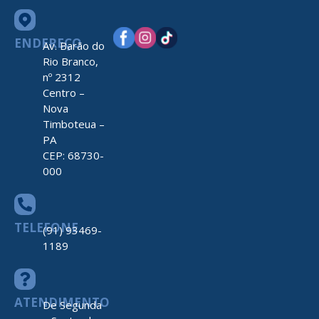
ENDEREÇO
Av. Barão do
Rio Branco,
nº 2312
Centro –
Nova
Timboteua –
PA
CEP: 68730-
000
TELEFONE
(91) 93469-
1189
ATENDIMENTO
De Segunda