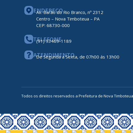
ENDEREÇO
Av. Barão do Rio Branco, nº 2312
Centro – Nova Timboteua – PA
CEP: 68730-000
TELEFONE
(91) 93469-1189
ATENDIMENTO
De Segunda a Sexta, de 07h00 ás 13h00
Todos os direitos reservados a Prefeitura de Nova Timboteu