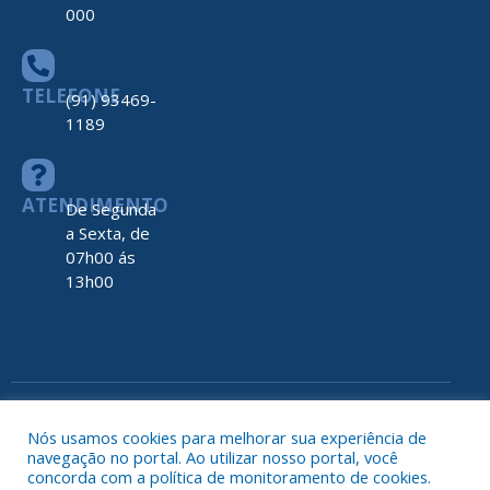
000
TELEFONE
(91) 93469-
1189
ATENDIMENTO
De Segunda
a Sexta, de
07h00 ás
13h00
Todos os direitos reservados a Prefeitura de Nova Timboteua
Map
Nós usamos cookies para melhorar sua experiência de
do
navegação no portal. Ao utilizar nosso portal, você
Site
concorda com a política de monitoramento de cookies.