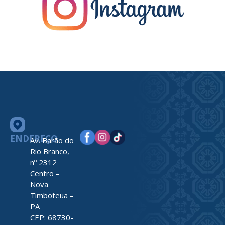
ENDEREÇO
Av. Barão do
Rio Branco,
nº 2312
Centro –
Nova
Timboteua –
PA
CEP: 68730-