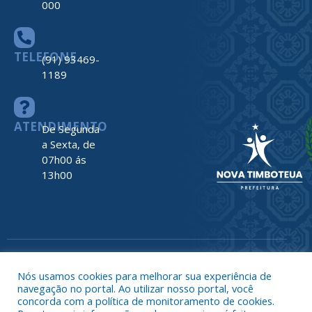
000
TELEFONE
(91) 93469-
1189
ATENDIMENTO
De Segunda
a Sexta, de
07h00 ás
13h00
Todos os direitos reservados a Prefeitura de Nova Timboteua
Map
Nós usamos cookies para melhorar sua experiência de
do
navegação no portal. Ao utilizar nosso portal, você
Site
concorda com a política de monitoramento de cookies.
Acessar 