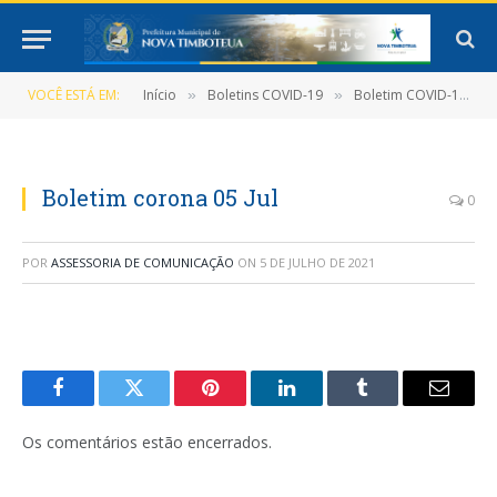
VOCÊ ESTÁ EM:
Início
Boletins COVID-19
Boletim COVID-19 (05/07/2021)
»
»
Boletim corona 05 Jul
0
POR
ASSESSORIA DE COMUNICAÇÃO
ON
5 DE JULHO DE 2021
Facebook
Twitter
Pinterest
LinkedIn
Tumblr
E-
mail
Os comentários estão encerrados.