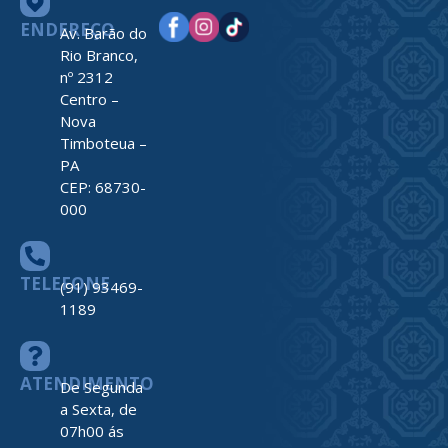
ENDEREÇO
Av. Barão do
Rio Branco,
nº 2312
Centro –
Nova
Timboteua –
PA
CEP: 68730-
000
TELEFONE
(91) 93469-
1189
ATENDIMENTO
De Segunda
a Sexta, de
07h00 ás