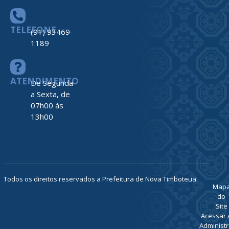
TELEFONE
(91) 93469-
1189
ATENDIMENTO
De Segunda
a Sexta, de
07h00 ás
13h00
Todos os direitos reservados a Prefeitura de Nova Timboteua
Map
do
Site
Acessar 
Administr