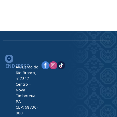
ENDEREÇO
Av. Barão do
Rio Branco,
nº 2312
Centro –
Nova
Timboteua –
PA
CEP: 68730-
000