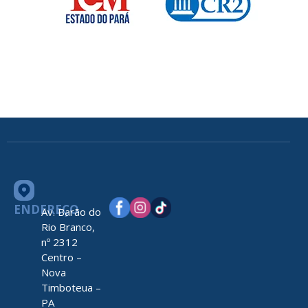
ENDEREÇO
Av. Barão do
Rio Branco,
nº 2312
Centro –
Nova
Timboteua –
PA