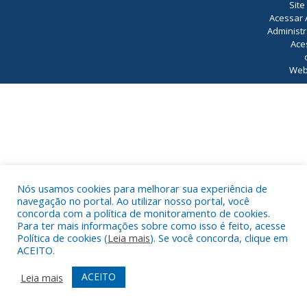
Site
Acessar 
Administr
Ace
Web
Nós usamos cookies para melhorar sua experiência de
navegação no portal. Ao utilizar nosso portal, você
concorda com a política de monitoramento de cookies.
Para ter mais informações sobre como isso é feito, acesse
Política de cookies (
Leia mais
). Se você concorda, clique em
ACEITO.
ACEITO
Leia mais