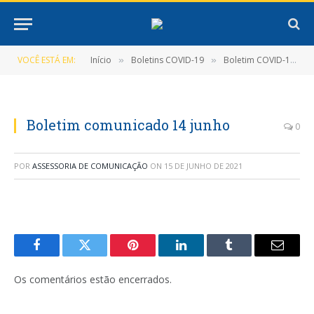
VOCÊ ESTÁ EM:
Início
Boletins COVID-19
Boletim COVID-19 (14/06/2021)
»
»
Boletim comunicado 14 junho
0
POR
ASSESSORIA DE COMUNICAÇÃO
ON
15 DE JUNHO DE 2021
Facebook
Twitter
Pinterest
LinkedIn
Tumblr
E-
mail
Os comentários estão encerrados.