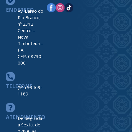
ENDEREÇO
Av. Barão do
Rio Branco,
nº 2312
Centro –
Nova
Timboteua –
PA
CEP: 68730-
000
TELEFONE
(91) 93469-
1189
ATENDIMENTO
De Segunda
a Sexta, de
07h00 ás