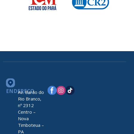
ENDEREÇO
Av. Barão do
Rio Branco,
nº 2312
Centro –
Nova
Timboteua –
PA