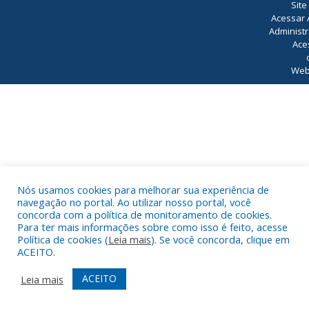
Site
Acessar 
Administr
Ace
Web
Nós usamos cookies para melhorar sua experiência de
navegação no portal. Ao utilizar nosso portal, você
concorda com a política de monitoramento de cookies.
Para ter mais informações sobre como isso é feito, acesse
Política de cookies (
Leia mais
). Se você concorda, clique em
ACEITO.
ACEITO
Leia mais