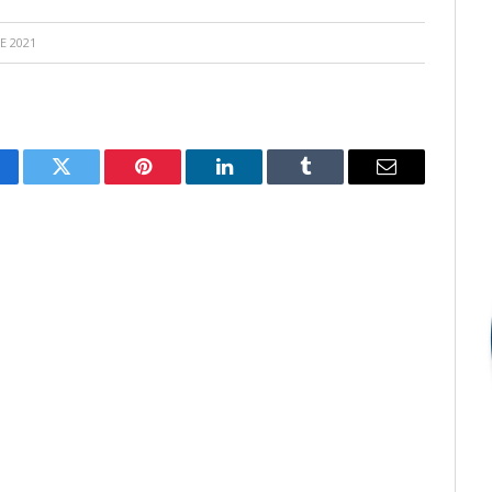
E 2021
cebook
Twitter
Pinterest
LinkedIn
Tumblr
E-
mail