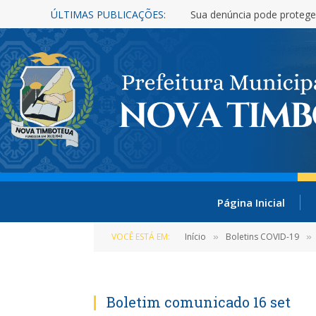
ÚLTIMAS PUBLICAÇÕES:
Sua denúncia pode protege
Página Inicial
VOCÊ ESTÁ EM:
Início
Boletins COVID-19
»
»
Boletim comunicado 16 set