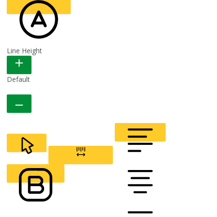
Line Height
READABLE FONT
Default
CURSOR
LETTER SPACING
FONT WEIGHT
Color Modules