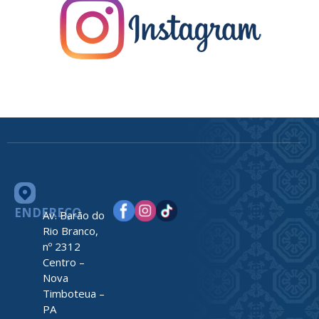
ENDEREÇO
Av. Barão do
Rio Branco,
nº 2312
Centro –
Nova
Timboteua –
PA