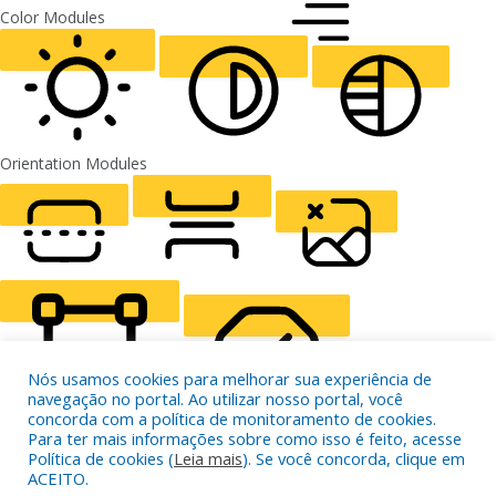
ALIGN TEXT
Orientation Modules
LIGHT CONTRAST
HIGH CONTRAST
MONOCHROME
READING LINE
READING MASK
HIDE IMAGES
Nós usamos cookies para melhorar sua experiência de
navegação no portal. Ao utilizar nosso portal, você
concorda com a política de monitoramento de cookies.
Para ter mais informações sobre como isso é feito, acesse
HIGHLIGHT CONTENT
STOP ANIMATIONS
Política de cookies (
Leia mais
). Se você concorda, clique em
ACEITO.