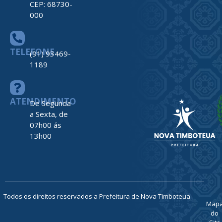
CEP: 68730-
000
TELEFONE
(91) 93469-
1189
ATENDIMENTO
De Segunda
a Sexta, de
07h00 ás
13h00
Todos os direitos reservados a Prefeitura de Nova Timboteua
Map
do