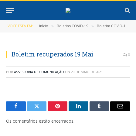
VOCÊ ESTÁ EM:
Início
Boletins COVID-19
Boletim COVID-19 (19/05/2021)
»
»
Boletim recuperados 19 Mai
0
POR
ASSESSORIA DE COMUNICAÇÃO
ON
20 DE MAIO DE 2021
Facebook
Twitter
Pinterest
LinkedIn
Tumblr
E-
mail
Os comentários estão encerrados.