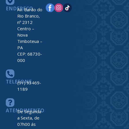
ENDEREÇO
Av. Barão do
Rio Branco,
nº 2312
Centro –
Nova
Timboteua –
PA
CEP: 68730-
000
TELEFONE
(91) 93469-
1189
ATENDIMENTO
De Segunda
a Sexta, de
07h00 ás