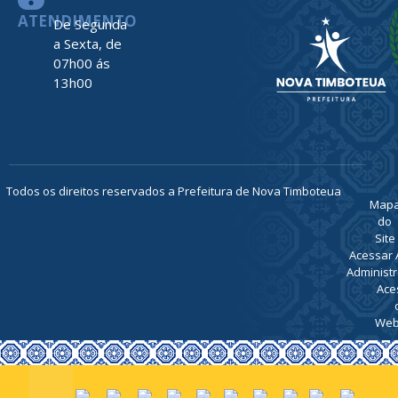
ATENDIMENTO
De Segunda
a Sexta, de
07h00 ás
13h00
Todos os direitos reservados a Prefeitura de Nova Timboteua
Map
do
Site
Acessar 
Administr
Ace
Web