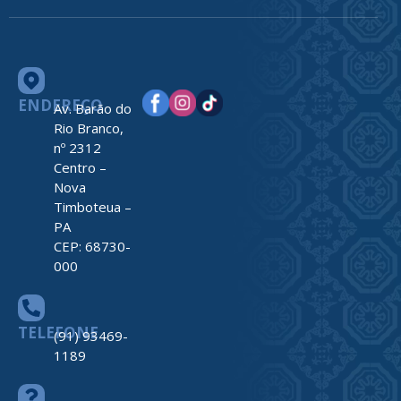
ENDEREÇO
Av. Barão do
Rio Branco,
nº 2312
Centro –
Nova
Timboteua –
PA
CEP: 68730-
000
TELEFONE
(91) 93469-
1189