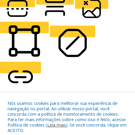
READING LINE
READING MASK
HIDE IMAGES
HIGHLIGHT CONTENT
STOP ANIMATIONS
Skip To Content
Nós usamos cookies para melhorar sua experiência de
HIGHLIGHT LINKS
navegação no portal. Ao utilizar nosso portal, você
RESET SETTINGS
concorda com a política de monitoramento de cookies.
Para ter mais informações sobre como isso é feito, acesse
Política de cookies (
Leia mais
). Se você concorda, clique em
ACEITO.