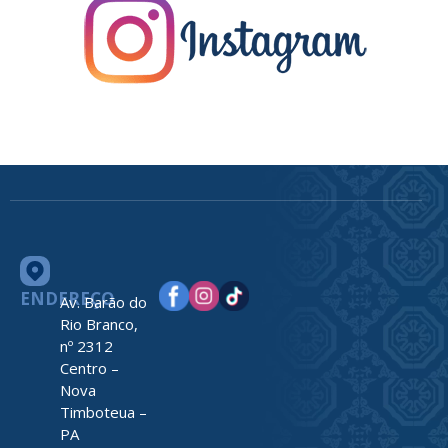
ENDEREÇO
Av. Barão do
Rio Branco,
nº 2312
Centro –
Nova
Timboteua –
PA