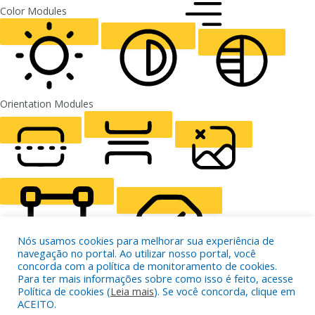
ALIGN TEXT
Orientation Modules
LIGHT CONTRAST
HIGH CONTRAST
MONOCHROME
READING LINE
READING MASK
HIDE IMAGES
Nós usamos cookies para melhorar sua experiência de
navegação no portal. Ao utilizar nosso portal, você
concorda com a política de monitoramento de cookies.
Para ter mais informações sobre como isso é feito, acesse
HIGHLIGHT CONTENT
STOP ANIMATIONS
Política de cookies (
Leia mais
). Se você concorda, clique em
ACEITO.