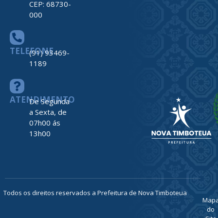
CEP: 68730-
000
TELEFONE
(91) 93469-
1189
ATENDIMENTO
De Segunda
a Sexta, de
07h00 ás
13h00
Todos os direitos reservados a Prefeitura de Nova Timboteua
Map
do