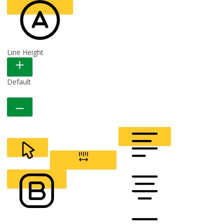
Line Height
READABLE FONT
Default
CURSOR
LETTER SPACING
FONT WEIGHT
Color Modules