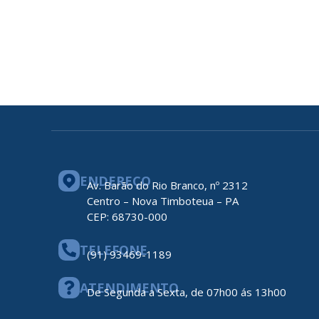
ENDEREÇO
Av. Barão do Rio Branco, nº 2312
Centro – Nova Timboteua – PA
CEP: 68730-000
TELEFONE
(91) 93469-1189
ATENDIMENTO
De Segunda a Sexta, de 07h00 ás 13h00