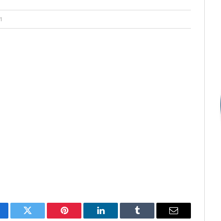
1
cebook
Twitter
Pinterest
LinkedIn
Tumblr
E-