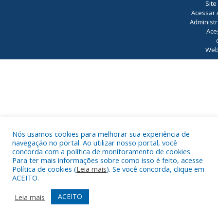
Site
Acessar 
Administr
Ace
Web
Nós usamos cookies para melhorar sua experiência de
navegação no portal. Ao utilizar nosso portal, você
concorda com a política de monitoramento de cookies.
Para ter mais informações sobre como isso é feito, acesse
Política de cookies (
Leia mais
). Se você concorda, clique em
ACEITO.
ACEITO
Leia mais