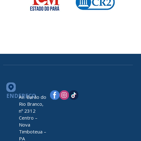
ENDEREÇO
Av. Barão do
Rio Branco,
nº 2312
Centro –
Nova
Timboteua –
PA