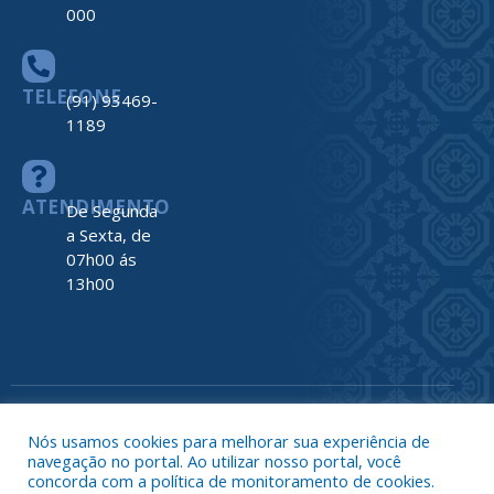
000
TELEFONE
(91) 93469-
1189
ATENDIMENTO
De Segunda
a Sexta, de
07h00 ás
13h00
Todos os direitos reservados a Prefeitura de Nova Timboteua
Map
Nós usamos cookies para melhorar sua experiência de
do
navegação no portal. Ao utilizar nosso portal, você
Site
concorda com a política de monitoramento de cookies.