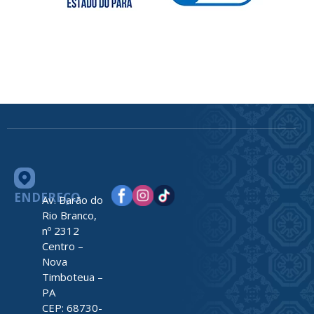
ENDEREÇO
Av. Barão do
Rio Branco,
nº 2312
Centro –
Nova
Timboteua –
PA
CEP: 68730-