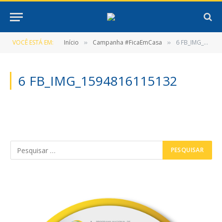
VOCÊ ESTÁ EM:
Início
Campanha #FicaEmCasa
6 FB_IMG_1594816115132
»
»
6 FB_IMG_1594816115132