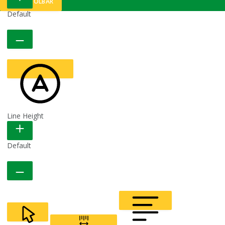
Default
Line Height
READABLE FONT
Default