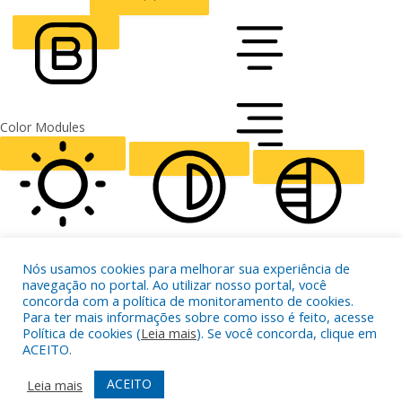
CURSOR
LETTER SPACING
FONT WEIGHT
Color Modules
ALIGN TEXT
Orientation Modules
LIGHT CONTRAST
HIGH CONTRAST
MONOCHROME
Nós usamos cookies para melhorar sua experiência de
navegação no portal. Ao utilizar nosso portal, você
concorda com a política de monitoramento de cookies.
Para ter mais informações sobre como isso é feito, acesse
Política de cookies (
Leia mais
). Se você concorda, clique em
ACEITO.
READING LINE
READING MASK
HIDE IMAGES
ACEITO
Leia mais