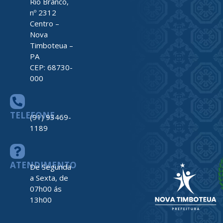
Rio Branco,
nº 2312
Centro –
Nova
Timboteua –
PA
CEP: 68730-
000
TELEFONE
(91) 93469-
1189
ATENDIMENTO
De Segunda
a Sexta, de
07h00 ás
13h00