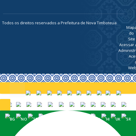
Todos os direitos reservados a Prefeitura de Nova Timboteua
Map
do
Site
Acessar 
Administr
Ace
Web
PORTUGUÊS (BRASIL)