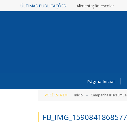
ÚLTIMAS PUBLICAÇÕES:
Alimentação escolar
Página Inicial
VOCÊ ESTÁ EM:
Início
Campanha #FicaEmCa
»
FB_IMG_159084186857