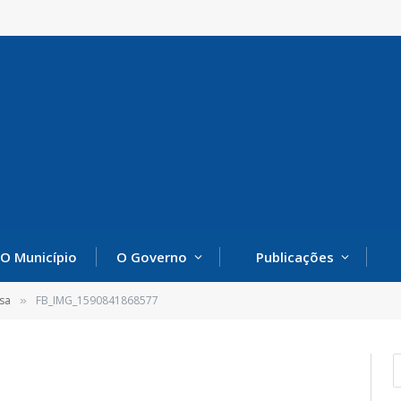
O Município
O Governo
Publicações
sa
FB_IMG_1590841868577
»
7