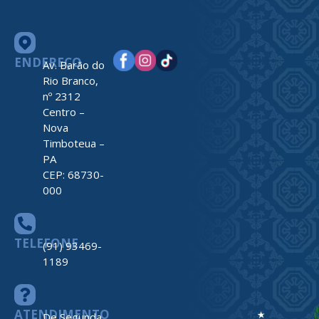
ENDEREÇO
Av. Barão do
Rio Branco,
nº 2312
Centro –
Nova
Timboteua –
PA
CEP: 68730-
000
TELEFONE
(91) 93469-
1189
ATENDIMENTO
De Segunda