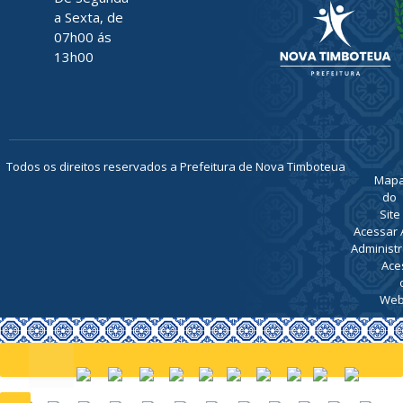
a Sexta, de
07h00 ás
13h00
Todos os direitos reservados a Prefeitura de Nova Timboteua
Map
do
Site
Acessar 
Administr
Ace
Web