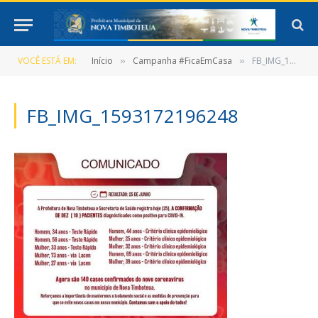
VOCÊ ESTÁ EM:
Início
Campanha #FicaEmCasa
FB_IMG_1593172196248
»
»
FB_IMG_1593172196248