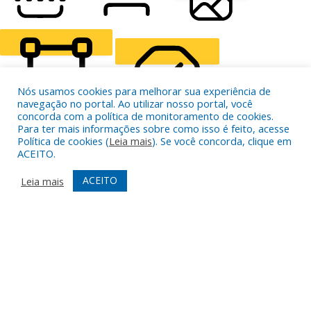
READING LINE
READING MASK
HIDE IMAGES
Nós usamos cookies para melhorar sua experiência de
navegação no portal. Ao utilizar nosso portal, você
concorda com a política de monitoramento de cookies.
Para ter mais informações sobre como isso é feito, acesse
HIGHLIGHT CONTENT
STOP ANIMATIONS
Política de cookies (
Leia mais
). Se você concorda, clique em
ACEITO.
ACEITO
Leia mais
Skip To Content
HIGHLIGHT LINKS
RESET SETTINGS