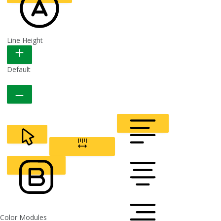
Line Height
READABLE FONT
Default
CURSOR
LETTER SPACING
FONT WEIGHT
Color Modules