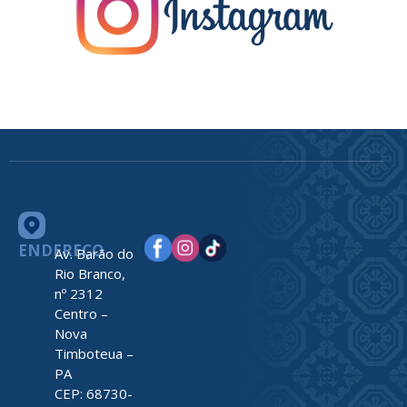
ENDEREÇO
Av. Barão do
Rio Branco,
nº 2312
Centro –
Nova
Timboteua –
PA
CEP: 68730-