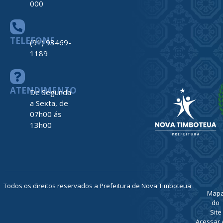
000
TELEFONE
(91) 93469-
1189
ATENDIMENTO
De Segunda
a Sexta, de
07h00 ás
13h00
Todos os direitos reservados a Prefeitura de Nova Timboteua
Map
do
Site
Acessar 