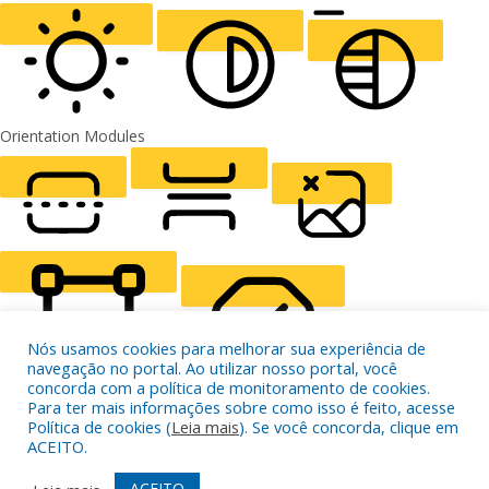
ALIGN TEXT
Orientation Modules
LIGHT CONTRAST
HIGH CONTRAST
MONOCHROME
READING LINE
READING MASK
HIDE IMAGES
Nós usamos cookies para melhorar sua experiência de
navegação no portal. Ao utilizar nosso portal, você
concorda com a política de monitoramento de cookies.
Para ter mais informações sobre como isso é feito, acesse
Política de cookies (
Leia mais
). Se você concorda, clique em
HIGHLIGHT CONTENT
STOP ANIMATIONS
ACEITO.
ACEITO