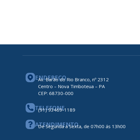
ENDEREÇO
Av. Barão do Rio Branco, nº 2312
Centro – Nova Timboteua – PA
CEP: 68730-000
TELEFONE
(91) 93469-1189
ATENDIMENTO
De Segunda a Sexta, de 07h00 ás 13h00