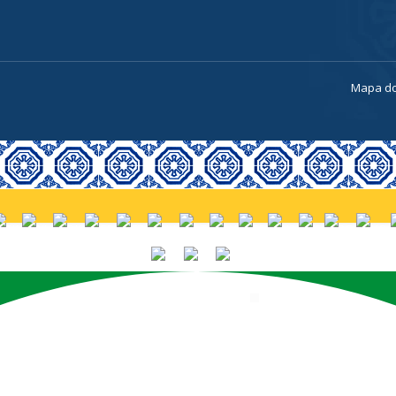
a
Mapa do
PORTUGUÊS (BRASIL)