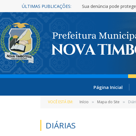
ÚLTIMAS PUBLICAÇÕES:
Sua denúncia pode protege
Página Inicial
VOCÊ ESTÁ EM:
Início
Mapa do Site
Diár
»
»
DIÁRIAS