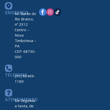
ENDEREÇO
Av. Barão do
Rio Branco,
nº 2312
Centro –
Nova
Timboteua –
PA
CEP: 68730-
000
TELEFONE
(91) 93469-
1189
ATENDIMENTO
De Segunda
a Sexta, de