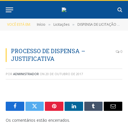
VOCÊ ESTÁ EM:
Início
Licitações
DISPENSA DE LICITAÇÃO Nº 7/2017-004-D-PMNT
»
»
PROCESSO DE DISPENSA –
0
JUSTIFICATIVA
POR
ADMINISTRADOR
ON
20 DE OUTUBRO DE 2017
Facebook
Twitter
Pinterest
LinkedIn
Tumblr
E-
mail
Os comentários estão encerrados.