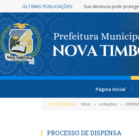
ÚLTIMAS PUBLICAÇÕES:
Sua denúncia pode protege
Página Inicial
VOCÊ ESTÁ EM:
Início
Licitações
DISPEN
»
»
PROCESSO DE DISPENSA