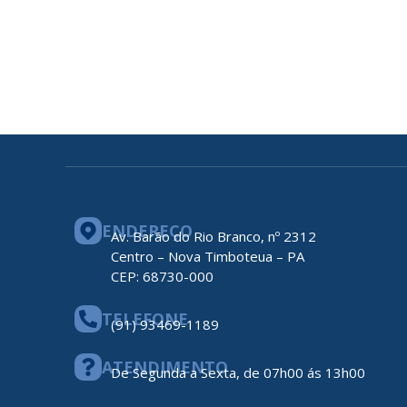
ENDEREÇO
Av. Barão do Rio Branco, nº 2312
Centro – Nova Timboteua – PA
CEP: 68730-000
TELEFONE
(91) 93469-1189
ATENDIMENTO
De Segunda a Sexta, de 07h00 ás 13h00