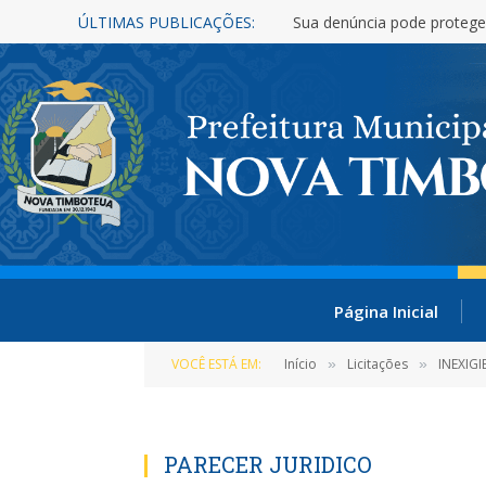
ÚLTIMAS PUBLICAÇÕES:
Sua denúncia pode protege
Página Inicial
VOCÊ ESTÁ EM:
Início
Licitações
INEXIGIB
»
»
PARECER JURIDICO