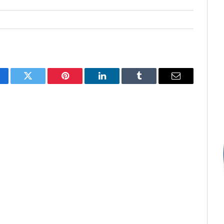
cebook
Twitter
Pinterest
LinkedIn
Tumblr
E-
mail