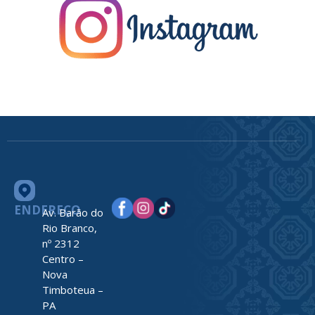
ENDEREÇO
Av. Barão do
Rio Branco,
nº 2312
Centro –
Nova
Timboteua –
PA