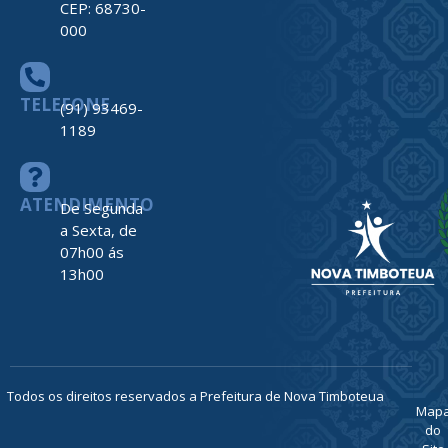
CEP: 68730-
000
TELEFONE
(91) 93469-
1189
ATENDIMENTO
De Segunda
a Sexta, de
07h00 ás
13h00
Todos os direitos reservados a Prefeitura de Nova Timboteua
Map
do