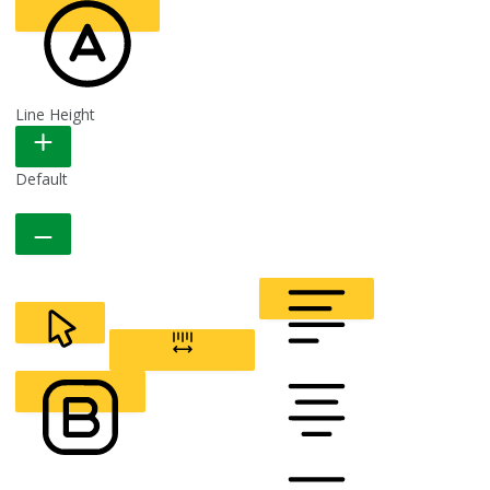
Line Height
READABLE FONT
Default
CURSOR
LETTER SPACING