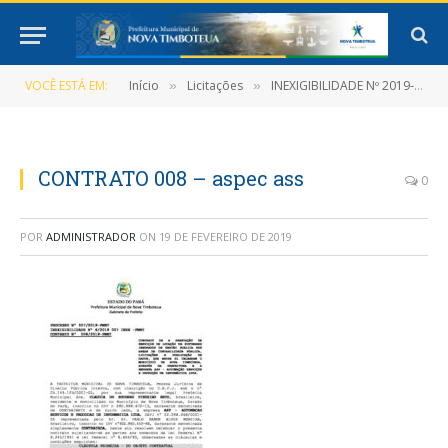
VOCÊ ESTÁ EM:
Início
Licitações
INEXIGIBILIDADE Nº 2019-007 (CONTRATAÇÃO DE PESSOA JURÍDICA PARA SERVIÇOS MANUTENÇÃO E ATUALIZAÇÃO DE SISTEMA GESTÃO PUBLICA)
»
»
CONTRATO 008 – aspec ass
0
POR
ADMINISTRADOR
ON
19 DE FEVEREIRO DE 2019