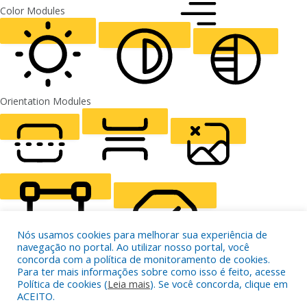
FONT WEIGHT
Color Modules
ALIGN TEXT
Orientation Modules
LIGHT CONTRAST
HIGH CONTRAST
MONOCHROME
READING LINE
READING MASK
HIDE IMAGES
Nós usamos cookies para melhorar sua experiência de
navegação no portal. Ao utilizar nosso portal, você
concorda com a política de monitoramento de cookies.
Para ter mais informações sobre como isso é feito, acesse
Política de cookies (
Leia mais
). Se você concorda, clique em
HIGHLIGHT CONTENT
STOP ANIMATIONS
ACEITO.