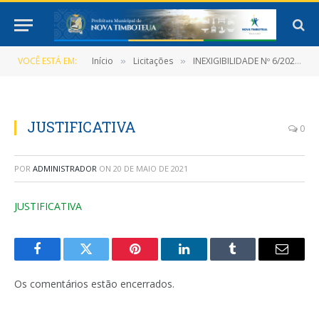
VOCÊ ESTÁ EM:
Início
Licitações
INEXIGIBILIDADE Nº 6/2021-010 (CONTRATAÇÃO DE SERVIÇÕES TECNICOS ESPECIALIZADO DE ASSESSORIA E CONSULTORIA ADMINISTRATIVA)
»
»
JUSTIFICATIVA
0
POR
ADMINISTRADOR
ON
20 DE MAIO DE 2021
JUSTIFICATIVA
Facebook
Twitter
Pinterest
LinkedIn
Tumblr
E-
mail
Os comentários estão encerrados.