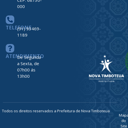
ENDEREÇO
Av. Barão do
Rio Branco,
nº 2312
Centro –
Nova
Timboteua –
PA
CEP: 68730-
000
TELEFONE
(91) 93469-
1189
ATENDIMENTO
De Segunda
a Sexta, de
07h00 ás
13h00