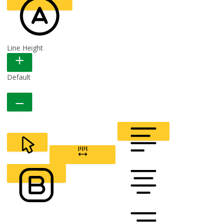
Font Size
HIDE TOOLBAR
Default
Line Height
READABLE FONT
Default