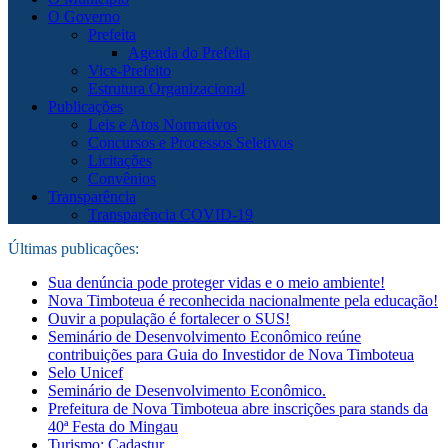
O Governo
Prefeita
Agenda do Prefeita
Vice-Prefeito
Estrutura Organizacional
Publicações
Leis e Atos Normativos
Concursos e Processos Seletivos
Licitações
Convênios
Transparência
Transparência COVID-19
Últimas publicações:
Sua denúncia pode proteger vidas e o meio ambiente!
Nova Timboteua é reconhecida nacionalmente pela educação!
Ouvir a população é fortalecer o SUS!
Seminário de Desenvolvimento Econômico reúne
contribuições para Guia do Investidor de Nova Timboteua
Selo Unicef
Seminário de Desenvolvimento Econômico.
Prefeitura de Nova Timboteua abre inscrições para stands da
40ª Festa do Mingau
Turismo: Cadastur