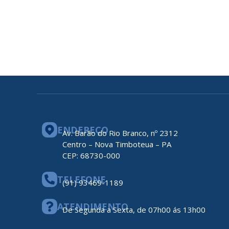
ENDEREÇO
Av. Barão do Rio Branco, nº 2312
Centro – Nova Timboteua – PA
CEP: 68730-000
TELEFONE
(91) 93469-1189
ATENDIMENTO
De Segunda a Sexta, de 07h00 ás 13h00