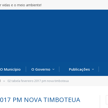
r vidas e o meio ambiente!
O Município
O Governo
Publicações
l
02 tabela fevereiro 2017 pm nova timboteua
»
 2017 PM NOVA TIMBOTEUA