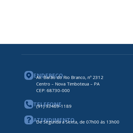
ENDEREÇO
Av. Barão do Rio Branco, nº 2312
Centro – Nova Timboteua – PA
CEP: 68730-000
TELEFONE
(91) 93469-1189
ATENDIMENTO
De Segunda a Sexta, de 07h00 ás 13h00