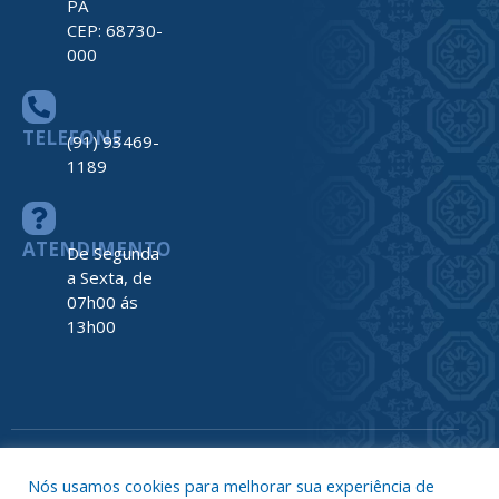
PA
CEP: 68730-
000
TELEFONE
(91) 93469-
1189
ATENDIMENTO
De Segunda
a Sexta, de
07h00 ás
13h00
Todos os direitos reservados a Prefeitura de Nova Timboteua
Map
Nós usamos cookies para melhorar sua experiência de