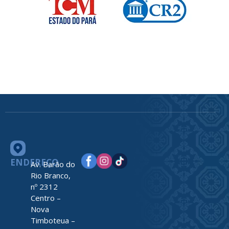
ENDEREÇO
Av. Barão do
Rio Branco,
nº 2312
Centro –
Nova
Timboteua –