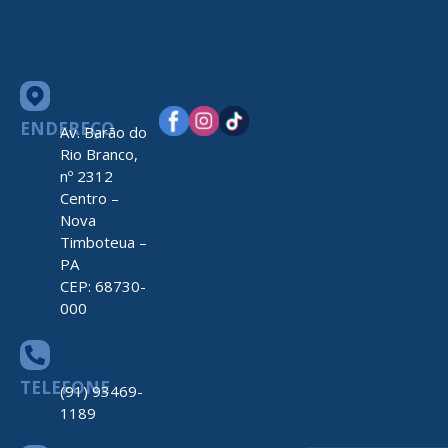
ENDEREÇO
Av. Barão do
Rio Branco,
nº 2312
Centro –
Nova
Timboteua –
PA
CEP: 68730-
000
TELEFONE
(91) 93469-
1189