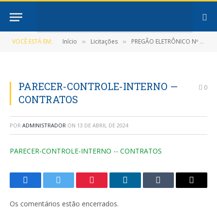
VOCÊ ESTÁ EM:
Início
Licitações
PREGÃO ELETRÔNICO Nº 011/2022-SRP (Registro de preços para contratação de pessoa jurídica visando a aquisição de medicamentos e material técnico)
»
»
PARECER-CONTROLE-INTERNO —
0
CONTRATOS
POR
ADMINISTRADOR
ON
13 DE ABRIL DE 2024
PARECER-CONTROLE-INTERNO -- CONTRATOS
Facebook
Twitter
Pinterest
LinkedIn
Tumblr
E-
mail
Os comentários estão encerrados.