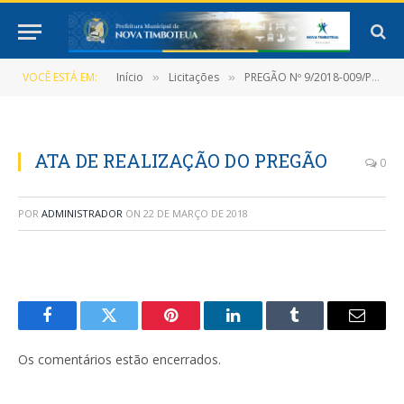
VOCÊ ESTÁ EM:
Início
Licitações
PREGÃO Nº 9/2018-009/PMNT-PP-SRP
»
»
ATA DE REALIZAÇÃO DO PREGÃO
0
POR
ADMINISTRADOR
ON
22 DE MARÇO DE 2018
Facebook
Twitter
Pinterest
LinkedIn
Tumblr
E-
mail
Os comentários estão encerrados.