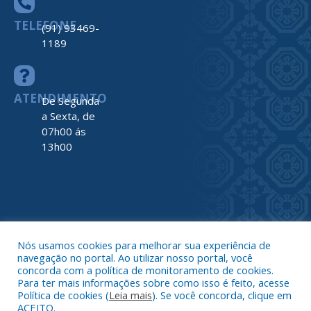
TELEFONE
(91) 93469-
1189
ATENDIMENTO
De Segunda
a Sexta, de
07h00 ás
13h00
Todos os direitos reservados a Prefeitura de Nova Timboteua
Map
Nós usamos cookies para melhorar sua experiência de
do
navegação no portal. Ao utilizar nosso portal, você
Site
concorda com a política de monitoramento de cookies.
Acessar 
Para ter mais informações sobre como isso é feito, acesse
Administr
Política de cookies (
Leia mais
). Se você concorda, clique em
ACEITO.
Ace