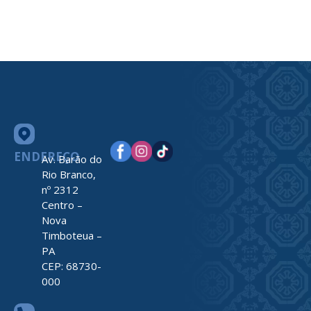
ENDEREÇO
Av. Barão do
Rio Branco,
nº 2312
Centro –
Nova
Timboteua –
PA
CEP: 68730-
000