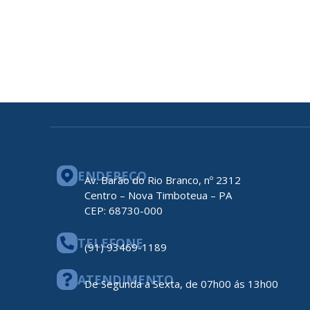
ENDEREÇO
Av. Barão do Rio Branco, nº 2312
Centro – Nova Timboteua – PA
CEP: 68730-000
TELEFONE
(91) 93469-1189
ATENDIMENTO
De Segunda a Sexta, de 07h00 ás 13h00