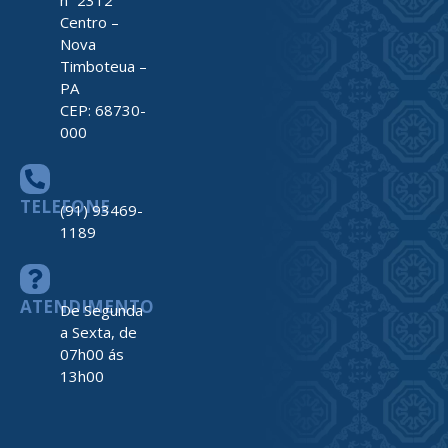
nº 2312
Centro –
Nova
Timboteua –
PA
CEP: 68730-
000
TELEFONE
(91) 93469-
1189
ATENDIMENTO
De Segunda
a Sexta, de
07h00 ás
13h00