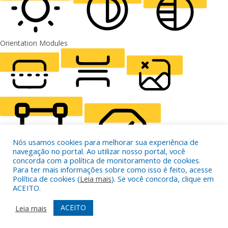
ALIGN TEXT
Orientation Modules
LIGHT CONTRAST
HIGH CONTRAST
MONOCHROME
READING LINE
READING MASK
HIDE IMAGES
Nós usamos cookies para melhorar sua experiência de
navegação no portal. Ao utilizar nosso portal, você
concorda com a política de monitoramento de cookies.
Para ter mais informações sobre como isso é feito, acesse
Política de cookies (
Leia mais
). Se você concorda, clique em
HIGHLIGHT CONTENT
STOP ANIMATIONS
ACEITO.
ACEITO
Leia mais
Skip To Content