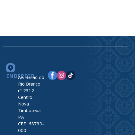
ENDEREÇO
Av. Barão do
Rio Branco,
nº 2312
Centro –
Nova
Timboteua –
PA
CEP: 68730-
000