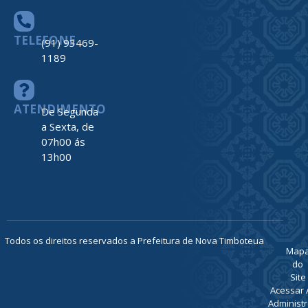
TELEFONE
(91) 93469-
1189
ATENDIMENTO
De Segunda
a Sexta, de
07h00 ás
13h00
Todos os direitos reservados a Prefeitura de Nova Timboteua
Map
do
Site
Acessar 
Administr