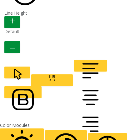
Line Height
READABLE FONT
Default
CURSOR
LETTER SPACING
FONT WEIGHT
Color Modules