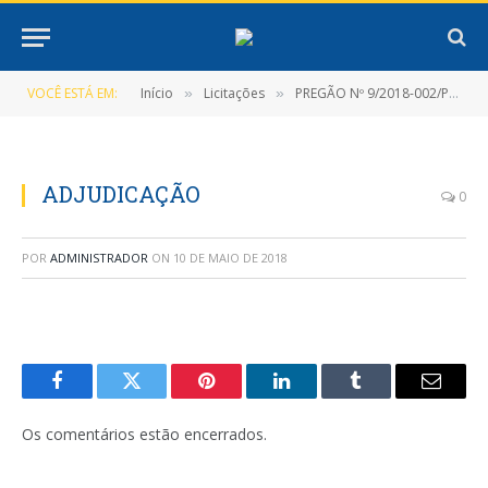
VOCÊ ESTÁ EM:
Início
Licitações
PREGÃO Nº 9/2018-002/PMNT-PP-SRP
»
»
ADJUDICAÇÃO
0
POR
ADMINISTRADOR
ON
10 DE MAIO DE 2018
Facebook
Twitter
Pinterest
LinkedIn
Tumblr
E-
mail
Os comentários estão encerrados.