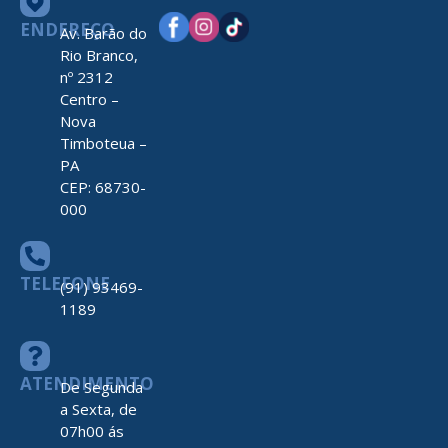
ENDEREÇO
Av. Barão do
Rio Branco,
nº 2312
Centro –
Nova
Timboteua –
PA
CEP: 68730-
000
TELEFONE
(91) 93469-
1189
ATENDIMENTO
De Segunda
a Sexta, de
07h00 ás