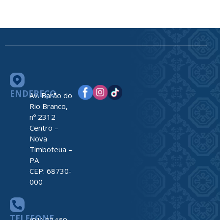
ENDEREÇO
Av. Barão do
Rio Branco,
nº 2312
Centro –
Nova
Timboteua –
PA
CEP: 68730-
000
TELEFONE