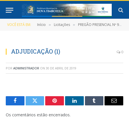
VOCÊ ESTÁ EM:
Início
Licitações
PREGÃO PRESENCIAL Nº 9/2019-003-PMNT-PP-SRP (Registro de preços que objetiva a Futura e Eventual Contratação de Pessoa Jurídica para a aquisição de Material de Construção, Elétrico e Hidráulico)
»
»
ADJUDICAÇÃO (1)
0
POR
ADMINISTRADOR
ON
30 DE ABRIL DE 2019
Facebook
Twitter
Pinterest
LinkedIn
Tumblr
E-
mail
Os comentários estão encerrados.