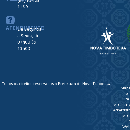
(91) 93469-
1189
ATENDIMENTO
De Segunda
a Sexta, de
07h00 ás
13h00
Todos os direitos reservados a Prefeitura de Nova Timboteua
Map
do
Site
Acessar 
Administr
Ace
Web