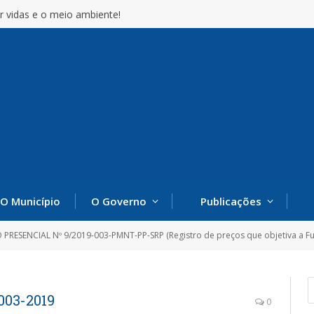
r vidas e o meio ambiente!
O Município
O Governo
Publicações
ENCIAL Nº 9/2019-003-PMNT-PP-SRP (Registro de preços que objetiva a Futura e Eventual Contratação de Pessoa Juríd
003-2019
0