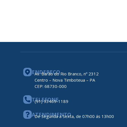
ENDEREÇO
Av. Barão do Rio Branco, nº 2312
Centro – Nova Timboteua – PA
CEP: 68730-000
TELEFONE
(91) 93469-1189
ATENDIMENTO
De Segunda a Sexta, de 07h00 ás 13h00