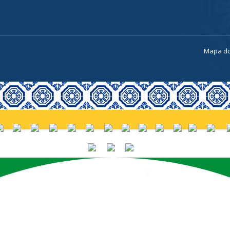
a
Mapa do
PORTUGUÊS (BRASIL)