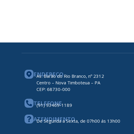
ENDEREÇO
Av. Barão do Rio Branco, nº 2312
Centro – Nova Timboteua – PA
CEP: 68730-000
TELEFONE
(91) 93469-1189
ATENDIMENTO
De Segunda a Sexta, de 07h00 ás 13h00