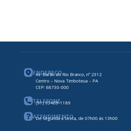
ENDEREÇO
Av. Barão do Rio Branco, nº 2312
Centro – Nova Timboteua – PA
CEP: 68730-000
TELEFONE
(91) 93469-1189
ATENDIMENTO
De Segunda a Sexta, de 07h00 ás 13h00