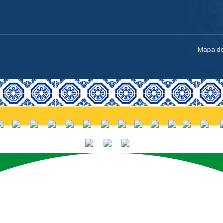
a
Mapa do
PORTUGUÊS (BRASIL)