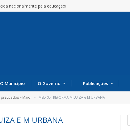
cida nacionalmente pela educação!
O Município
O Governo
Publicações
s praticados – Maio
MED 05 _REFORMA M LUIZA e M URBANA
»
UIZA E M URBANA