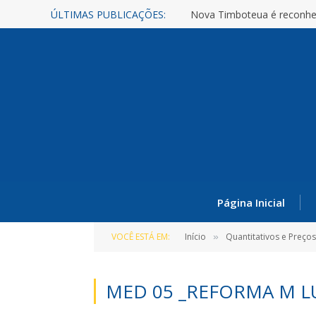
ÚLTIMAS PUBLICAÇÕES:
Nova Timboteua é reconhe
Página Inicial
VOCÊ ESTÁ EM:
Início
Quantitativos e Preço
»
MED 05 _REFORMA M L