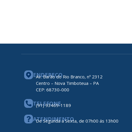
ENDEREÇO
Av. Barão do Rio Branco, nº 2312
Centro – Nova Timboteua – PA
CEP: 68730-000
TELEFONE
(91) 93469-1189
ATENDIMENTO
De Segunda a Sexta, de 07h00 ás 13h00