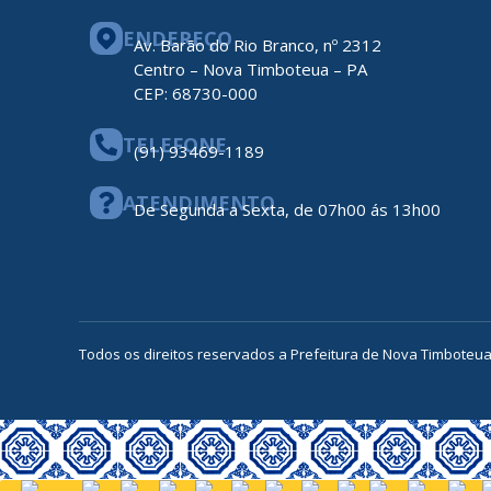
ENDEREÇO
Av. Barão do Rio Branco, nº 2312
Centro – Nova Timboteua – PA
CEP: 68730-000
TELEFONE
(91) 93469-1189
ATENDIMENTO
De Segunda a Sexta, de 07h00 ás 13h00
Todos os direitos reservados a Prefeitura de Nova Timboteu