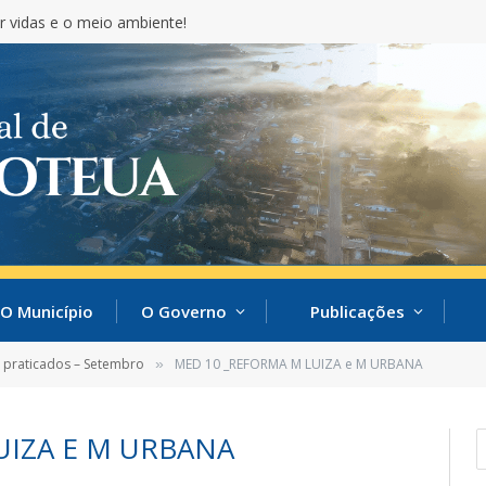
r vidas e o meio ambiente!
O Município
O Governo
Publicações
s praticados – Setembro
MED 10 _REFORMA M LUIZA e M URBANA
»
UIZA E M URBANA