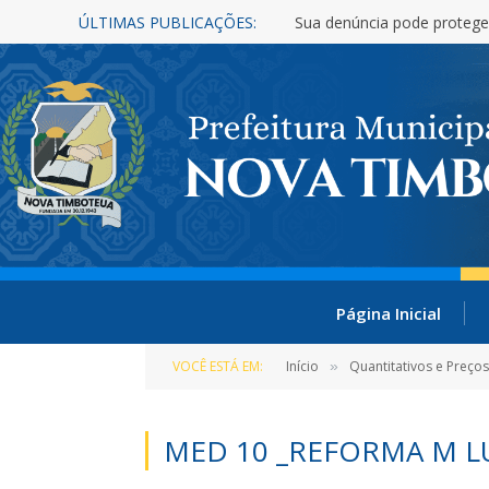
ÚLTIMAS PUBLICAÇÕES:
Sua denúncia pode protege
Página Inicial
VOCÊ ESTÁ EM:
Início
Quantitativos e Preço
»
MED 10 _REFORMA M L