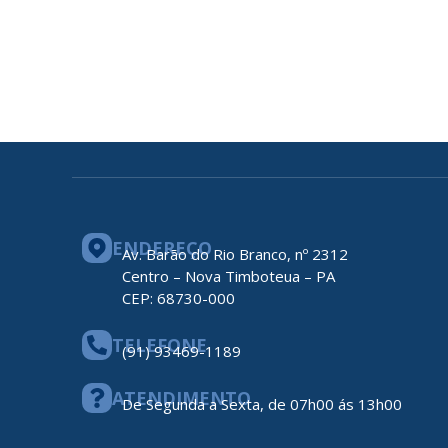
ENDEREÇO
Av. Barão do Rio Branco, nº 2312
Centro – Nova Timboteua – PA
CEP: 68730-000
TELEFONE
(91) 93469-1189
ATENDIMENTO
De Segunda a Sexta, de 07h00 ás 13h00