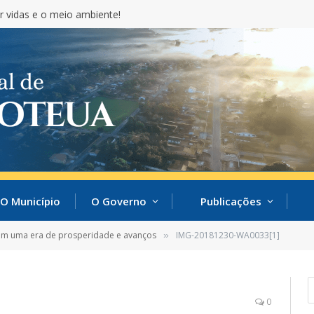
r vidas e o meio ambiente!
O Município
O Governo
Publicações
em uma era de prosperidade e avanços
IMG-20181230-WA0033[1]
»
0