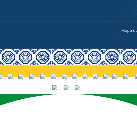
a
Mapa do
PORTUGUÊS (BRASIL)