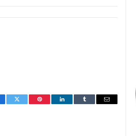
cebook
Twitter
Pinterest
LinkedIn
Tumblr
E-
mail