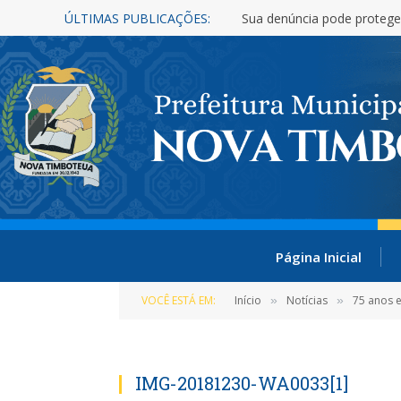
ÚLTIMAS PUBLICAÇÕES:
Sua denúncia pode protege
Página Inicial
VOCÊ ESTÁ EM:
Início
Notícias
75 anos 
»
»
IMG-20181230-WA0033[1]