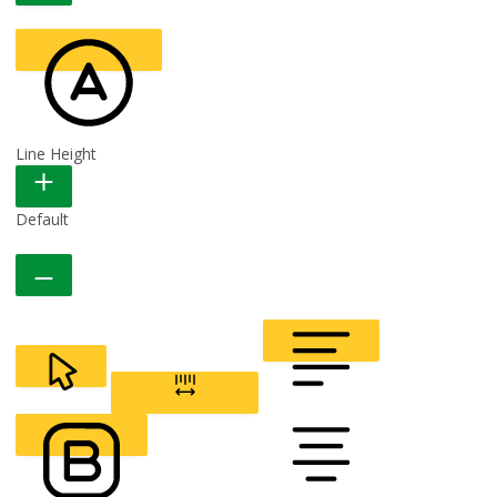
Line Height
READABLE FONT
Default
CURSOR
LETTER SPACING