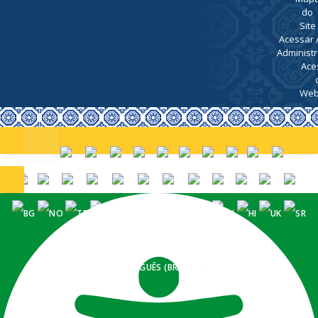
do
Site
Acessar 
Administr
Ace
Web
PORTUGUÊS (BRASIL)