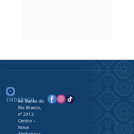
ENDEREÇO
Av. Barão do
Rio Branco,
nº 2312
Centro –
Nova
Timboteua –