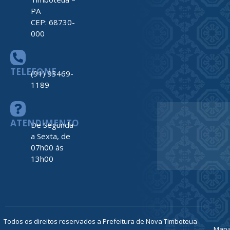
PA
CEP: 68730-
000
TELEFONE
(91) 93469-
1189
ATENDIMENTO
De Segunda
a Sexta, de
07h00 ás
13h00
Todos os direitos reservados a Prefeitura de Nova Timboteua
Map